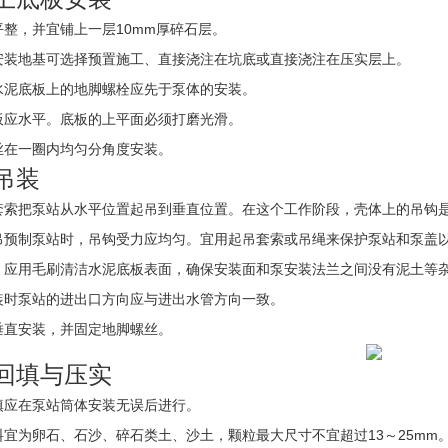
整，并宜铺上一层10mm厚碎石层。
安装地基可选择预置施工、直接浇注在坑底或直接浇注在压实层上。
水泥底板上的地脚螺栓应先于泵体的安装。
板应水平。底板的上平面必须打磨光滑。
丝在一圈内均匀分角度安装。
站吊装
套索把泵站从水平位置起吊到垂直位置。在这个工作阶段，壳体上的吊钩
吊预制泵站时，吊钩受力应均匀。宜用起吊套索或吊绳来保护泵站和泵盖
，应用毛刷清洁水泥底板表面，确保安装面和泵安装法兰之间没有泥土等
装时泵站的进出口方向应与进出水管方向一致。
垂直安装，并固定地脚螺丝。
坑回填与压实
填应在泵站筒体安装无误后进行。
宜为卵石、石沙、碎石类土、沙土，颗粒最大尺寸不宜超过13～25mm