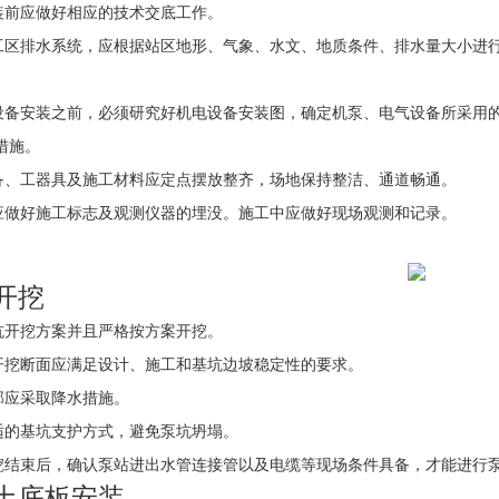
装前应做好相应的技术交底工作。
工区排水系统，应根据站区地形、气象、水文、地质条件、排水量大小进
设备安装之前，必须研究好机电设备安装图，确定机泵、电气设备所采用
措施。
备、工器具及施工材料应定点摆放整齐，场地保持整洁、通道畅通。
应做好施工标志及观测仪器的埋没。施工中应做好现场观测和记录。
坑开挖
坑开挖方案并且严格按方案开挖。
开挖断面应满足设计、施工和基坑边坡稳定性的要求。
部应采取降水措施。
适的基坑支护方式，避免泵坑坍塌。
挖结束后，确认泵站进出水管连接管以及电缆等现场条件具备，才能进行
凝土底板安装