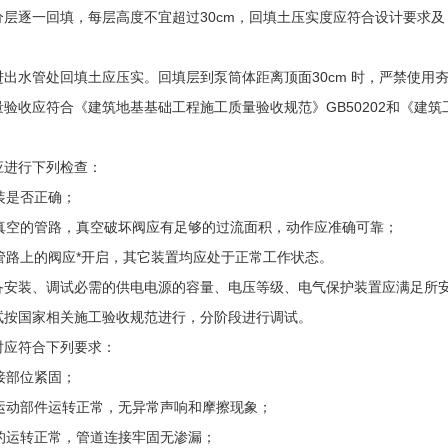
层逐一回填，每层高度不宜超过30cm，回填土压实度应符合设计要求及《建
进出水管处回填土应压实。回填层到泵筒体距离顶面30cm 时，严禁使用
验收应符合《建筑地基基础工程施工质量验收规范》GB50202和《建筑工
应进行下列检查：
装是否正确；
生真空的管路，真空破坏阀应有足够的过流面积，动作应准确可靠；
水管路上的阀应*开启，其它装置均应处于正常工作状态。
备安装、调试必需的供电电源的容量、电压等级、电气保护装置应满足所
试按国家相关施工验收规范进行，分阶段进行调试。
时应符合下列要求：
接部位紧固；
各运动部件运转正常，无异常声响和摩擦现象；
统的运转正常，管道连接牢固无渗漏；