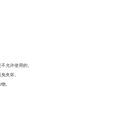
是不允许使用的。
以免夹坏。
杂物。
。