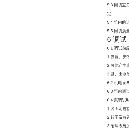
5.3
回填宜分
定。
5.4
坑内的
5.5
回填质量
6 调试
6.1
调试前
1 设置、安
2 可能产
3 进、出
6.2
机电设
6.3
泵站调
6.4
泵调试
1 各固定连
2 转子及
3 附属系