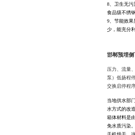
8、卫生无
食品级不绣
9、节能效
少，能充分利
邯郸预埋侧
压力、流量
泵）低扬程
交换启停程
当地供水部
水方式的改
箱体材料是
免水质污染
干机烘干，