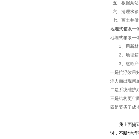
五、根据泵站
六、清理水箱
七、覆土并做
地埋式箱泵一
地埋式箱泵一
1、用新材料
2、地埋箱泵
3、这款产品
一是抗浮效果
浮力而出现问
二是系统维护
三是结构更牢
四是节省了成本
我上面提到的
讨，不断*地