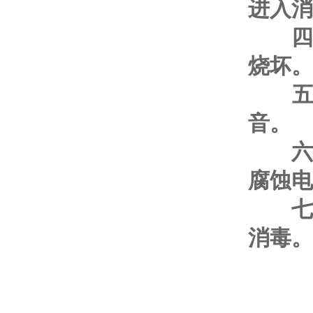
进入消
四
烧坏。
五、
音。
六
腐蚀电
七
消毒。