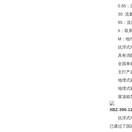
0.85：压
30: 流
95：流
II：双
M：地
抗浮式地
具有消防检
全国单板
主打产品
地埋式箱
地埋式箱
屋顶箱泵
XBZ-390-12
抗浮式地埋
已通过了国