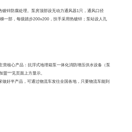
镀锌防腐处理。泵房顶部设无动力通风器1只，通风口径
一部，每级踏步200x200，扶手采用热镀锌；泵站设人孔
主营核心产品：抗浮式地埋箱泵一体化消防增压供水设备（泵
加盟
***
见页面上方显示。
做好半产品，可通过物流车发往全国各地，只要物流车能到