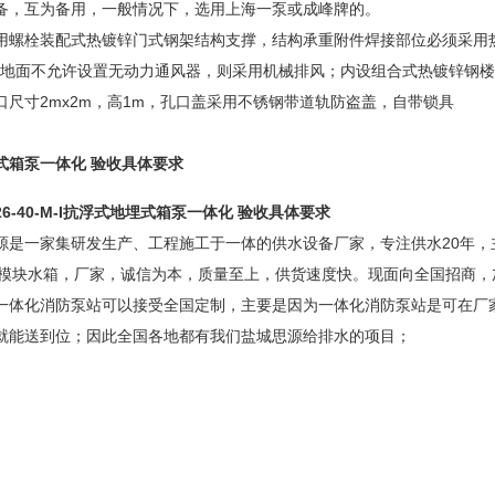
备，互为备用，一般情况下，选用上海一泵或成峰牌的。
栓装配式热镀锌门式钢架结构支撑，结构承重附件焊接部位必须采用热
，若地面不允许设置无动力通风器，则采用机械排风；内设组合式热镀锌钢楼梯
口尺寸2mx2m，高1m，孔口盖采用不锈钢带道轨防盗盖，自带锁具
式箱泵一体化 验收具体要求
6-40-M-I
抗浮式地埋式箱泵一体化 验收具体要求
一家集研发生产、工程施工于一体的供水设备厂家，专注供水20年，
大模块水箱，厂家，诚信为本，质量至上，供货速度快。现面向全国招商，
化消防泵站可以接受全国定制，主要是因为一体化消防泵站是可在厂家
就能送到位；因此全国各地都有我们盐城思源给排水的项目；