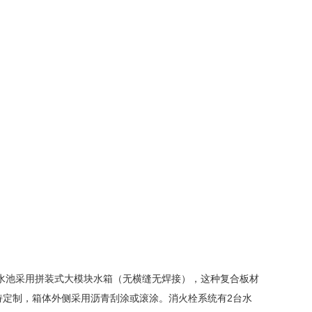
池采用拼装式大模块水箱（无横缝无焊接），这种复合板材
持定制，箱体外侧采用沥青刮涂或滚涂。消火栓系统有2台水