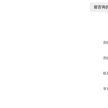
留言询
您
您
联
常