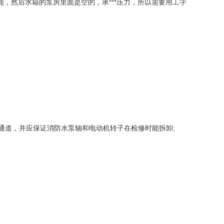
，然后水箱的泵房里面是空的，承
***
压力，所以需要用工字
通道，并应保证消防水泵轴和电动机转子在检修时能拆卸;