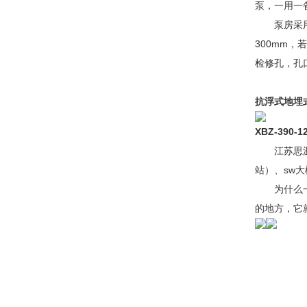
泵，一用一
泵房采用螺
300mm
检修孔，孔
抗浮式地埋
XBZ-390-12
江苏思源是
站）、sw
为什么一体
的地方，它