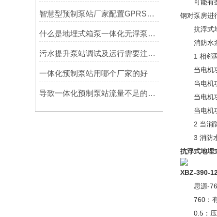
可能有些消
智慧型预制泵站厂家配置GPRS远程监控介绍
钢对泵房进
抗浮式地
什么是地埋式箱泵一体化无浮泵站 箱泵一体化水箱
消防水泵
污水提升泵站调试及运行需要注意哪些
1 相邻两
当电机功率
一体化预制泵站用哪个厂家的好
当电机功率
导致一体化预制泵站流量不足的原因可能有哪些
当电机功率大
当电机功率
2 当消防
3 消防水
抗浮式地埋
XBZ-390-12
思源-760-0
760：有
0.5：压力