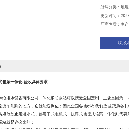
加盟代理**见
所属分类：地埋
更新时间：2025-
厂商性质：生产
联系
绍
式箱泵一体化 验收具体要求
排水设备有限公司一体化消防泵站可以接受全国定制，主要是因为一体
物流车能到的地方，它就能送到位；因此全国各地都有我们盐城思源给排
防规范禁止用潜水式，都用干式电机式，抗浮式地埋式箱泵一体化则需要
泵站就是这么来的；