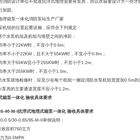
防设计单位不知道抗浮式地埋需要有泵房，所以水箱要设计大一些才能
行加固。
埋箱泵一体化消防泵站生产厂家
机组的位置起重设施，应符合下列规定：
个水泵机组及机组与墙壁之间的净距：
小于22KW时，不宜小于0.6m;
不小于22KW，且不大于55KW时，不宜小于0.8m；
于55KW且小于255KW时，不宜小于1.2m;
大于255KW时，不宜小于1.5m。
水泵就地检修时，应至少在每个机组一侧设消防水泵机组宽度加0.5m的
泵房的主要通道宽度不应小于1.2m。
式箱泵一体化 验收具体要求
6-40-M-I
抗浮式地埋式箱泵一体化 验收具体要求
.5/30-0.85/95-M-II举例说明：
效容积760立方
为0.5MPA