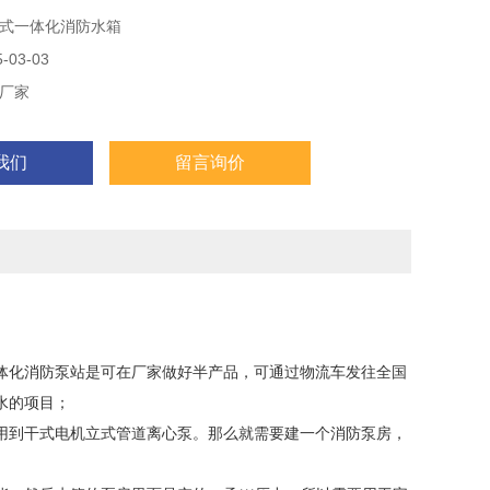
页面上方显示。
式一体化消防水箱
03-03
厂家
我们
留言询价
化消防泵站是可在厂家做好半产品，可通过物流车发往全国
水的项目；
用到干式电机立式管道离心泵。那么就需要建一个消防泵房，