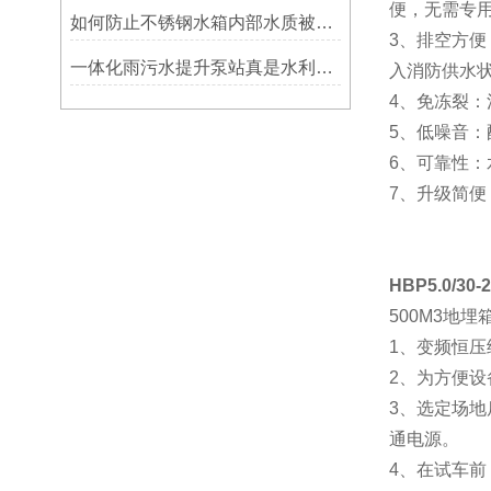
便，无需专
如何防止不锈钢水箱内部水质被污染
3、排空方
一体化雨污水提升泵站真是水利工程领域的黑科技！
入消防供水
4、免冻裂
5、低噪音
6、可靠性
7、升级简
HBP5.0/30-
500M3地
1、变频恒压
2、为方便设
3、选定场
通电源。
4、在试车