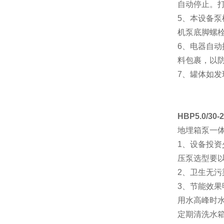
自动停止。
5、本设备
机泵底脚螺
6、电器自
料包裹，以
7、罐体如发
HBP5.0/30-
地埋箱泵一
1、设备投
压泵选型要
2、卫生无
3、节能效
用水高峰时水
定期清洗水