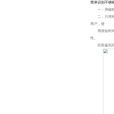
简单识别不锈
一：用磁铁触
二：只用有无
用户，使
用很短时间即
性。
目前鉴别其品