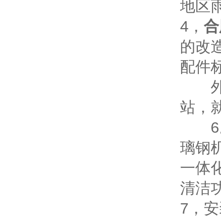
地区
4，
合
的改
配件
外形
站，
6。
璃钢
一体
清洁
7，